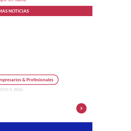
MAS NOTICIAS
mpresarios & Profesionales
STO 4, 2026
sonal Pay incorpora dólar
 y amplía su oferta de
ersiones