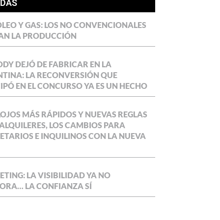
ÍDAS
LEO Y GAS: LOS NO CONVENCIONALES
AN LA PRODUCCIÓN
DY DEJÓ DE FABRICAR EN LA
TINA: LA RECONVERSIÓN QUE
IPÓ EN EL CONCURSO YA ES UN HECHO
OJOS MÁS RÁPIDOS Y NUEVAS REGLAS
ALQUILERES, LOS CAMBIOS PARA
ETARIOS E INQUILINOS CON LA NUEVA
TING: LA VISIBILIDAD YA NO
ORA… LA CONFIANZA SÍ