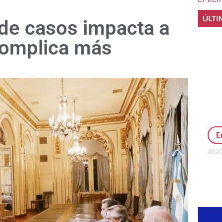
ÚLTI
 de casos impacta a
complica más
E
AGO
Per
MEP
inv