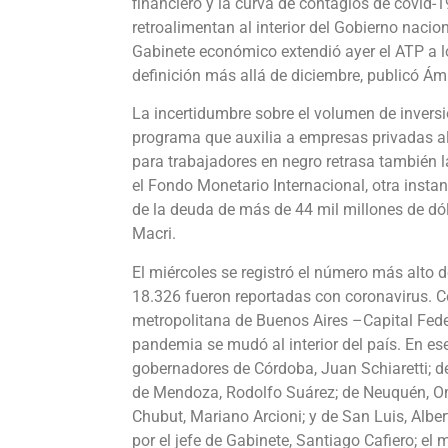
financiero y la curva de contagios de covid-1
retroalimentan al interior del Gobierno nacio
Gabinete económico extendió ayer el ATP a l
definición más allá de diciembre, publicó Á
La incertidumbre sobre el volumen de invers
programa que auxilia a empresas privadas al 
para trabajadores en negro retrasa también 
el Fondo Monetario Internacional, otra instan
de la deuda de más de 44 mil millones de dól
Macri.
El miércoles se registró el número más alto 
18.326 fueron reportadas con coronavirus. Co
metropolitana de Buenos Aires –Capital Feder
pandemia se mudó al interior del país. En es
gobernadores de Córdoba, Juan Schiaretti; d
de Mendoza, Rodolfo Suárez; de Neuquén, Oma
Chubut, Mariano Arcioni; y de San Luis, Al
por el jefe de Gabinete, Santiago Cafiero; el