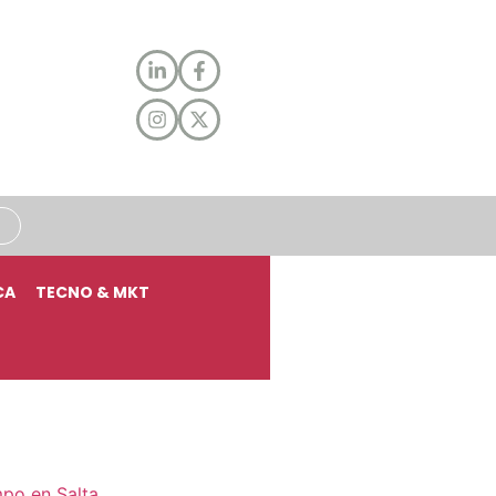
CA
TECNO & MKT
mpo en Salta