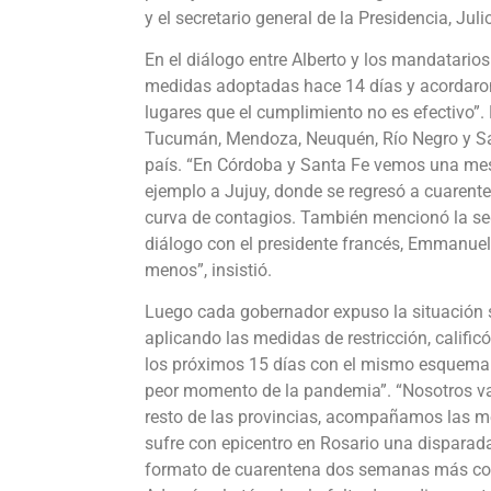
y el secretario general de la Presidencia, Juli
En el diálogo entre Alberto y los mandatario
medidas adoptadas hace 14 días y acordaron
lugares que el cumplimiento no es efectivo”. 
Tucumán, Mendoza, Neuquén, Río Negro y San
país. “En Córdoba y Santa Fe vemos una meset
ejemplo a Jujuy, donde se regresó a cuarenten
curva de contagios. También mencionó la s
diálogo con el presidente francés, Emmanuel
menos”, insistió.
Luego cada gobernador expuso la situación s
aplicando las medidas de restricción, calific
los próximos 15 días con el mismo esquema.
peor momento de la pandemia”. “Nosotros va
resto de las provincias, acompañamos las med
sufre con epicentro en Rosario una dispara
formato de cuarentena dos semanas más con r