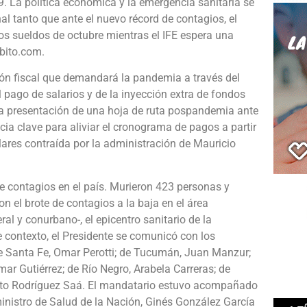
9. La política económica y la emergencia sanitaria se
nal tanto que ante el nuevo récord de contagios, el
os sueldos de octubre mientras el IFE espera una
mbito.com.
ión fiscal que demandará la pandemia a través del
pago de salarios y de la inyección extra de fondos
la presentación de una hoja de ruta pospandemia ante
cia clave para aliviar el cronograma de pagos a partir
ares contraída por la administración de Mauricio
de contagios en el país. Murieron 423 personas y
n el brote de contagios a la baja en el área
al y conurbano-, el epicentro sanitario de la
e contexto, el Presidente se comunicó con los
e Santa Fe, Omar Perotti; de Tucumán, Juan Manzur;
r Gutiérrez; de Río Negro, Arabela Carreras; de
berto Rodríguez Saá. El mandatario estuvo acompañado
 ministro de Salud de la Nación, Ginés González García