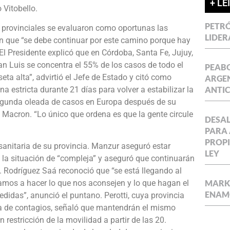
+ LE
o Vitobello.
PETRÓ
s provinciales se evaluaron como oportunas las
LIDER
 que “se debe continuar por este camino porque hay
El Presidente explicó que en Córdoba, Santa Fe, Jujuy,
 Luis se concentra el 55% de los casos de todo el
PEABO
a alta”, advirtió el Jefe de Estado y citó como
ARGEN
a estricta durante 21 días para volver a estabilizar la
ANTIC
egunda oleada de casos en Europa después de su
 Macron. “Lo único que ordena es que la gente circule
DESAL
PARA 
PROPI
anitaria de su provincia. Manzur aseguró estar
LEY
ó la situación de “compleja” y aseguró que continuarán
 Rodríguez Saá reconoció que “se está llegando al
MARKE
mos a hacer lo que nos aconsejen y lo que hagan el
ENAM
idas”, anunció el puntano. Perotti, cuya provincia
da de contagios, señaló que mantendrán el mismo
estricción de la movilidad a partir de las 20.