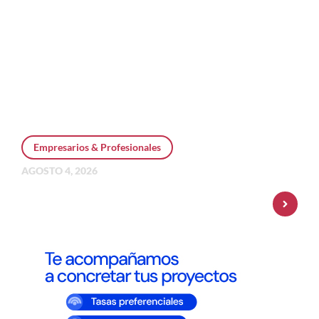
Empresarios & Profesionales
AGOSTO 4, 2026
Personal Pay incorpora dólar MEP y
amplía su oferta de inversiones