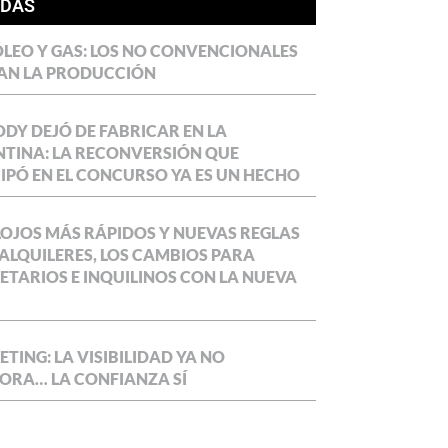
ÍDAS
LEO Y GAS: LOS NO CONVENCIONALES
AN LA PRODUCCIÓN
DY DEJÓ DE FABRICAR EN LA
TINA: LA RECONVERSIÓN QUE
IPÓ EN EL CONCURSO YA ES UN HECHO
OJOS MÁS RÁPIDOS Y NUEVAS REGLAS
ALQUILERES, LOS CAMBIOS PARA
ETARIOS E INQUILINOS CON LA NUEVA
TING: LA VISIBILIDAD YA NO
ORA… LA CONFIANZA SÍ