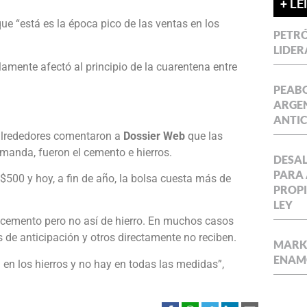
+ LE
ue “está es la época pico de las ventas en los
PETRÓ
LIDER
lamente afectó al principio de la cuarentena entre
PEABO
ARGEN
ANTIC
 alrededores comentaron a
Dossier Web
que las
manda, fueron el cemento e hierros.
DESAL
PARA 
$500 y hoy, a fin de año, la bolsa cuesta más de
PROPI
LEY
 cemento pero no así de hierro. En muchos casos
s de anticipación y otros directamente no reciben.
MARKE
ENAM
n los hierros y no hay en todas las medidas”,