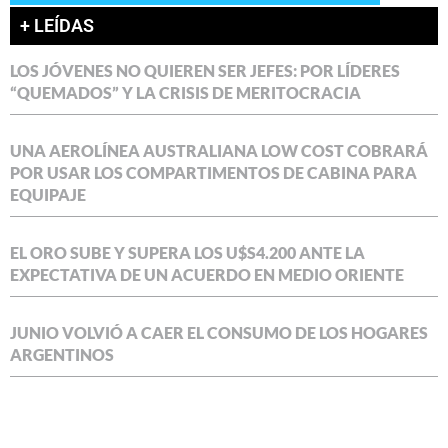
+ LEÍDAS
LOS JÓVENES NO QUIEREN SER JEFES: POR LÍDERES
“QUEMADOS” Y LA CRISIS DE MERITOCRACIA
UNA AEROLÍNEA AUSTRALIANA LOW COST COBRARÁ
POR USAR LOS COMPARTIMENTOS DE CABINA PARA
EQUIPAJE
EL ORO SUBE Y SUPERA LOS U$S4.200 ANTE LA
EXPECTATIVA DE UN ACUERDO EN MEDIO ORIENTE
JUNIO VOLVIÓ A CAER EL CONSUMO DE LOS HOGARES
ARGENTINOS