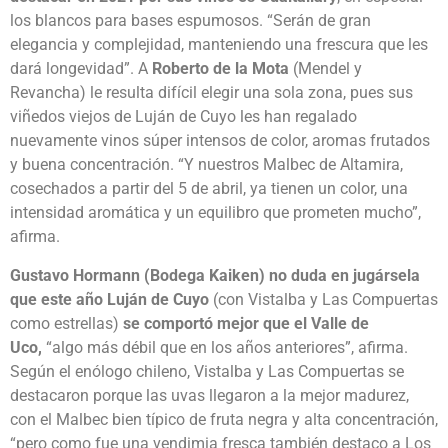
los blancos para bases espumosos. “Serán de gran
elegancia y complejidad, manteniendo una frescura que les
dará longevidad”. A
Roberto de la Mota
(Mendel y
Revancha) le resulta difícil elegir una sola zona, pues sus
viñedos viejos de Luján de Cuyo les han regalado
nuevamente vinos súper intensos de color, aromas frutados
y buena concentración. “Y nuestros Malbec de Altamira,
cosechados a partir del 5 de abril, ya tienen un color, una
intensidad aromática y un equilibro que prometen mucho”,
afirma.
Gustavo Hormann (Bodega Kaiken) no duda en jugársela
que este año Luján de Cuyo
(con Vistalba y Las Compuertas
como estrellas)
se comportó mejor que el Valle de
Uco,
“algo más débil que en los años anteriores”, afirma.
Según el enólogo chileno, Vistalba y Las Compuertas se
destacaron porque las uvas llegaron a la mejor madurez,
con el Malbec bien típico de fruta negra y alta concentración,
“pero como fue una vendimia fresca también destaco a Los