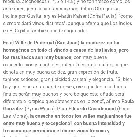
madura, alcohólicos (14.5 o 14.8) y no tan fresco como los
anteriores, pero sí con taninos más dulces.Otro que se
inclina por Gualtallary es Martín Kaiser (Doña Paula), “como
siempre dará vinos distintos”, aunque afirma que Los Indios
en El Cepillo también puede sorprender.
En el Valle de Pedernal (San Juan) la madurez no fue
homogénea en todo el viñedo a causa de las lluvias, pero
los resultados son muy buenos,
con muy buena
concentración y alcoholes potenciales no tan altos, lo que
denota en muy buena acidez, gran expresión de fruta,
taninos sedosos, gran tipicidad varietal y elegancia. “Si bien
hay que esperar un par de meses, creo que los resultados
finales serán muy buenos y percibo que esta añada será
diferente a lo típico que obtenemos en la zona”, afirma
Paula
González
(Pyros Wines). Para
Eduardo Casademont
(Finca
Las Moras), l
a cosecha en todos los valles sanjuaninos fue
entre muy buena y excepcional, con buena intensidad y
frescura que permitirán elaborar vinos frescos y