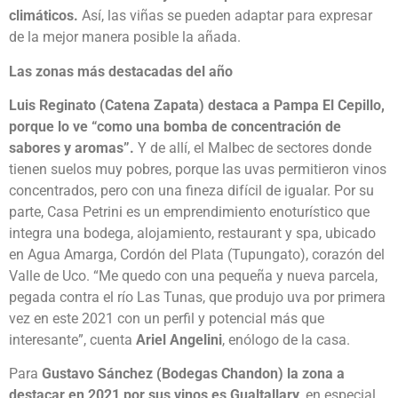
climáticos.
Así, las viñas se pueden adaptar para expresar
de la mejor manera posible la añada.
Las zonas más destacadas del año
Luis Reginato (Catena Zapata) destaca a Pampa El Cepillo,
porque lo ve “como una bomba de concentración de
sabores y aromas”.
Y de allí, el Malbec de sectores donde
tienen suelos muy pobres, porque las uvas permitieron vinos
concentrados, pero con una fineza difícil de igualar. Por su
parte, Casa Petrini es un emprendimiento enoturístico que
integra una bodega, alojamiento, restaurant y spa, ubicado
en Agua Amarga, Cordón del Plata (Tupungato), corazón del
Valle de Uco. “Me quedo con una pequeña y nueva parcela,
pegada contra el río Las Tunas, que produjo uva por primera
vez en este 2021 con un perfil y potencial más que
interesante”, cuenta
Ariel Angelini
, enólogo de la casa.
Para
Gustavo Sánchez (Bodegas Chandon) la zona a
destacar en 2021 por sus vinos es Gualtallary
, en especial