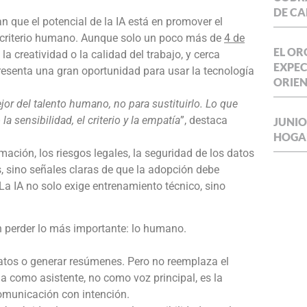
DE CA
n que el potencial de la IA está en promover el
l criterio humano. Aunque solo un poco más de
4 de
EL OR
a creatividad o la calidad del trabajo, y cerca
EXPEC
resenta una gran oportunidad para usar la tecnología
ORIE
ejor del talento humano, no para sustituirlo. Lo que
a sensibilidad, el criterio y la empatía
”, destaca
JUNIO
HOGA
ción, los riesgos legales, la seguridad de los datos
, sino señales claras de que la adopción debe
 La IA no solo exige entrenamiento técnico, sino
in perder lo más importante: lo humano.
datos o generar resúmenes. Pero no reemplaza el
la como asistente, no como voz principal, es la
omunicación con intención.