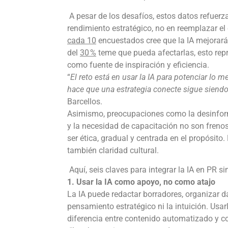
A pesar de los desafíos, estos datos refuerza
rendimiento estratégico, no en reemplazar e
cada 10
encuestados cree que la IA mejorará l
del
30 %
teme que pueda afectarlas, esto rep
como fuente de inspiración y eficiencia.
“
El reto está en usar la IA para potenciar lo m
hace que una estrategia conecte sigue siendo l
Barcellos.
Asimismo, preocupaciones como la desinforma
y la necesidad de capacitación no son frenos
ser ética, gradual y centrada en el propósito.
también claridad cultural.
Aquí, seis claves para integrar la IA en PR s
1. Usar la IA como apoyo, no como atajo
La IA puede redactar borradores, organizar 
pensamiento estratégico ni la intuición. Usar
diferencia entre contenido automatizado y c