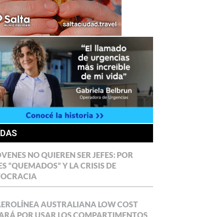
ÍDAS
ÓVENES NO QUIEREN SER JEFES: POR
ES “QUEMADOS” Y LA CRISIS DE
TOCRACIA
AEROLÍNEA AUSTRALIANA LOW COST
ARÁ POR USAR LOS COMPARTIMENTOS