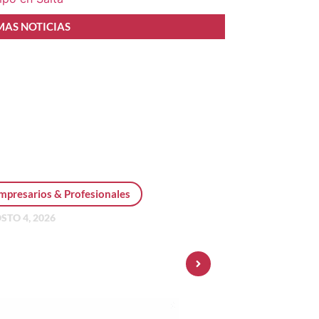
MAS NOTICIAS
mpresarios & Profesionales
STO 4, 2026
sonal Pay incorpora dólar
 y amplía su oferta de
ersiones