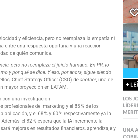
locidad y eficiencia, pero no reemplaza la empatía ni
cia entre una respuesta oportuna y una reacción
idad de quién comunica.
encia, pero no reemplaza el juicio humano. En PR, lo
ómo y por qué se dice. Y eso, por ahora, sigue siendo
ellos, Chief Strategy Officer (CSO) de
another
, una de
+ LE
con mayor proyección en LATAM.
LOS J
o con una investigación
LÍDER
os profesionales del marketing y el 85 % de los
MERI
aplicación, y el 68 % y 60 % respectivamente ya la
o. Además, el 82 % espera que la IA incremente la
lsará mejoras en resultados financieros, aprendizaje y
UNA 
COBR