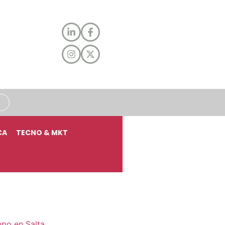
CA
TECNO & MKT
mpo en Salta