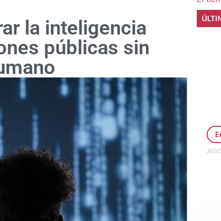
ÚLTI
ar la inteligencia
ciones públicas sin
 humano
E
AGO
Per
MEP
inv