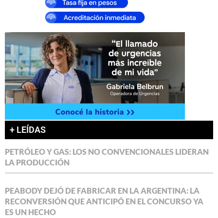
+ LEÍDAS
PETRÓLEO Y GAS: LOS NO CONVENCIONALES LIDERAN
LA PRODUCCIÓN
PEABODY DEJÓ DE FABRICAR EN LA ARGENTINA: LA
RECONVERSIÓN QUE ANTICIPÓ EN EL CONCURSO YA
ES UN HECHO