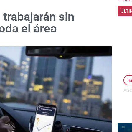
ÚLTI
trabajarán sin
oda el área
E
AGO
Per
MEP
inv