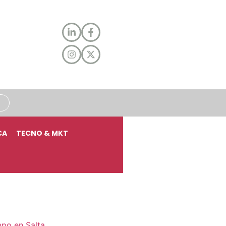
CA
TECNO & MKT
mpo en Salta