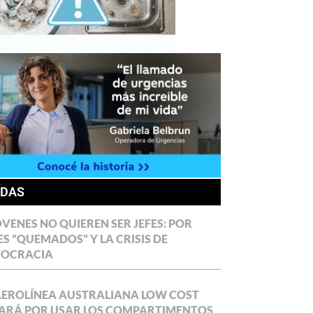
ÍDAS
ÓVENES NO QUIEREN SER JEFES: POR
ES “QUEMADOS” Y LA CRISIS DE
TOCRACIA
AEROLÍNEA AUSTRALIANA LOW COST
ARÁ POR USAR LOS COMPARTIMENTOS