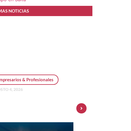
MAS NOTICIAS
mpresarios & Profesionales
STO 4, 2026
sonal Pay incorpora dólar
 y amplía su oferta de
ersiones