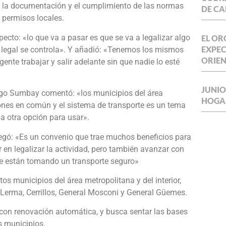
n, la documentación y el cumplimiento de las normas
DE CA
e permisos locales.
ecto: «lo que va a pasar es que se va a legalizar algo
EL OR
EXPEC
Lo legal se controla». Y añadió: «Tenemos los mismos
ORIE
gente trabajar y salir adelante sin que nadie lo esté
JUNIO
iego Sumbay comentó: «los municipios del área
HOGA
es en común y el sistema de transporte es un tema
ga otra opción para usar».
gregó: «Es un convenio que trae muchos beneficios para
r en legalizar la actividad, pero también avanzar con
ue están tomando un transporte seguro»
tos municipios del área metropolitana y del interior,
e Lerma, Cerrillos, General Mosconi y General Güemes.
 con renovación automática, y busca sentar las bases
s municipios.