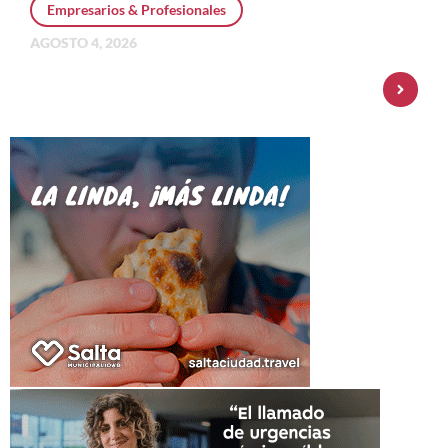
Empresarios & Profesionales
AGOSTO 4, 2026
Personal Pay incorpora dólar MEP y
amplía su oferta de inversiones