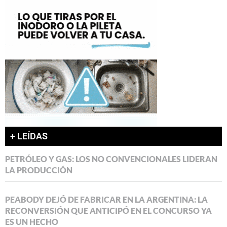
+ LEÍDAS
PETRÓLEO Y GAS: LOS NO CONVENCIONALES LIDERAN
LA PRODUCCIÓN
PEABODY DEJÓ DE FABRICAR EN LA ARGENTINA: LA
RECONVERSIÓN QUE ANTICIPÓ EN EL CONCURSO YA
ES UN HECHO