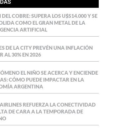
ÍDAS
DEL COBRE: SUPERA LOS U$S14.000 Y SE
LIDA COMO EL GRAN METAL DE LA
IGENCIA ARTIFICIAL
S DE LA CITY PREVÉN UNA INFLACIÓN
 AL 30% EN 2026
NÓMENO EL NIÑO SE ACERCA Y ENCIENDE
AS: CÓMO PUEDE IMPACTAR EN LA
OMÍA ARGENTINA
AIRLINES REFUERZA LA CONECTIVIDAD
LTA DE CARA A LA TEMPORADA DE
NO