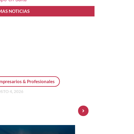
MAS NOTICIAS
mpresarios & Profesionales
STO 4, 2026
sonal Pay incorpora dólar
 y amplía su oferta de
ersiones