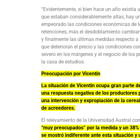
“Evidentemente, si bien hace un año existía
que estaban considerablemente altas, hay u
empeorado las condiciones económicas de los
retenciones, más el desdoblamiento cambiari
y finalmente las últimas medidas respecto a 
que deterioran el precio y las condiciones c
severo en los márgenes y el negocio de los p
la casa de estudios.
Preocupación por Vicentin
La situación de Vicentin ocupa gran parte d
una respuesta negativa de los productores 
una intervención y expropiación de la cerea
de acreedores.
El relevamiento de la Universidad Austral c
“muy preocupados” por la medida y un 38% 
se mostró indiferente ante esta situación y