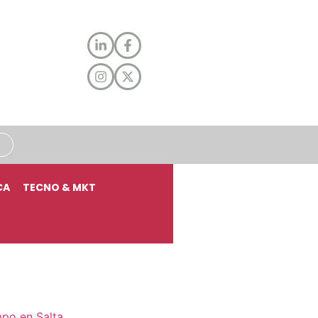
CA
TECNO & MKT
mpo en Salta