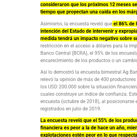
consideraron que los próximos 12 meses se
tiempo que proyectan una caída en los már
Asimismo, la encuesta reveló que
el 86% de 
intención del Estado de intervenir y expropi
medida tendrá un impacto negativo sobre su
restricción en el acceso a dólares para la im
Banco Central (BCRA), el 95% de los encuest
encarecimiento de los productos o un cambi
Así lo demostró la encuesta bimestral Ag Bar
relevó la opinión de más de 400 productores 
los USD 200.000 sobre la situación financier
cuales construye un índice de confianza. Est
encuesta (octubre de 2018), al posicionarse 
registrados en julio de 2019.
La encuesta reveló que el 55% de los produ
financiera es peor a la de hace un año, mi
explotaciones estén peor en lo que respecta