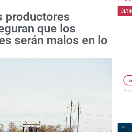
ÚLTI
s productores
eguran que los
s serán malos en lo
E
AGO
Per
MEP
inv