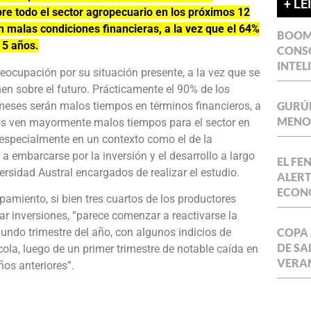
+ LE
re todo el sector agropecuario en los próximos 12
 malas condiciones financieras, a la vez que el 64%
BOOM 
 5 años.
CONSO
INTEL
ocupación por su situación presente, a la vez que se
nen sobre el futuro. Prácticamente el 90% de los
meses serán malos tiempos en términos financieros, a
GURÚE
MENOR
dos ven mayormente malos tiempos para el sector en
 especialmente en un contexto como el de la
a embarcarse por la inversión y el desarrollo a largo
EL FE
versidad Austral encargados de realizar el estudio.
ALERT
ECON
pamiento, si bien tres cuartos de los productores
r inversiones, “parece comenzar a reactivarse la
COPA 
undo trimestre del año, con algunos indicios de
DE SA
ola, luego de un primer trimestre de notable caída en
VERA
os anteriores”.