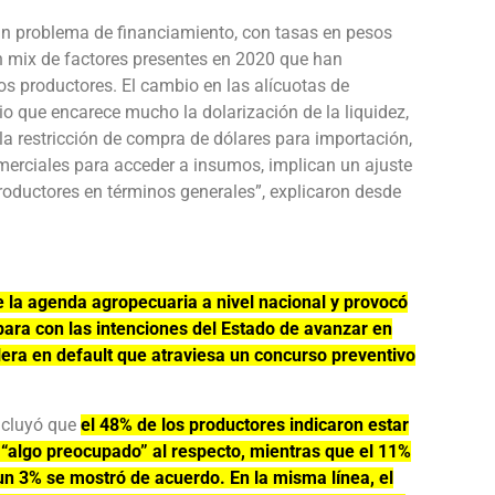
 un problema de financiamiento, con tasas en pesos
n mix de factores presentes en 2020 que han
 productores. El cambio en las alícuotas de
o que encarece mucho la dolarización de la liquidez,
la restricción de compra de dólares para importación,
omerciales para acceder a insumos, implican un ajuste
roductores en términos generales”, explicaron desde
e la agenda agropecuaria a nivel nacional y provocó
para con las intenciones del Estado de avanzar en
lera en default que atraviesa un concurso preventivo
oncluyó que
el 48% de los productores indicaron estar
“algo preocupado” al respecto, mientras que el 11%
 un 3% se mostró de acuerdo. En la misma línea, el