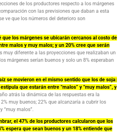
yecciones de los productores respecto a los márgenes
comparación con las previsiones que daban a esta
e ve que los números del deterioro son
é que los márgenes se ubicarán cercanos al costo de
ntre malos y muy malos; y un 20% cree que serán
s muy diferente a las proyecciones que realizaban un
 los márgenes serían buenos y solo un 8% esperaban
íz se movieron en el mismo sentido que los de soja:
 estipula que estarán entre “malos” y “muy malos”, y
ño atrás la dinámica de las respuestas era la
12% muy buenos; 22% que alcanzaría a cubrir los
 y “muy malos”.
mbrar, el 47% de los productores calcularon que los
 34% espera que sean buenos y un 18% entiende que