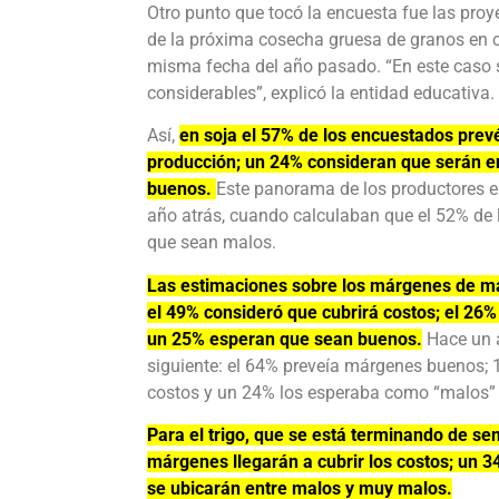
Otro punto que tocó la encuesta fue las pro
de la próxima cosecha gruesa de granos en 
misma fecha del año pasado. “En este caso s
considerables”, explicó la entidad educativa.
Así,
en soja el 57% de los encuestados prev
producción; un 24% consideran que serán e
buenos.
Este panorama de los productores e
año atrás, cuando calculaban que el 52% de
que sean malos.
Las estimaciones sobre los márgenes de ma
el 49% consideró que cubrirá costos; el 26%
un 25% esperan que sean buenos.
Hace un a
siguiente: el 64% preveía márgenes buenos; 
costos y un 24% los esperaba como “malos”
Para el trigo, que se está terminando de se
márgenes llegarán a cubrir los costos; un
se ubicarán entre malos y muy malos.