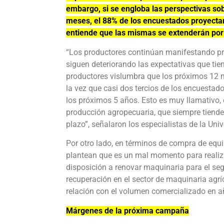
embargo, si se engloba las perspectivas sob
meses, el 88% de los encuestados proyectan
entiende que las mismas se extenderán por
“Los productores continúan manifestando pre
siguen deteriorando las expectativas que tie
productores vislumbra que los próximos 12 
la vez que casi dos tercios de los encuesta
los próximos 5 años. Esto es muy llamativo,
producción agropecuaria, que siempre tiende 
plazo”, señalaron los especialistas de la Uni
Por otro lado, en términos de compra de equi
plantean que es un mal momento para realiza
disposición a renovar maquinaria para el seg
recuperación en el sector de maquinaria agríc
relación con el volumen comercializado en añ
Márgenes de la próxima campaña