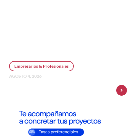
Empresarios & Profesionales
AGOSTO 4, 2026
Personal Pay incorpora dólar MEP y
amplía su oferta de inversiones