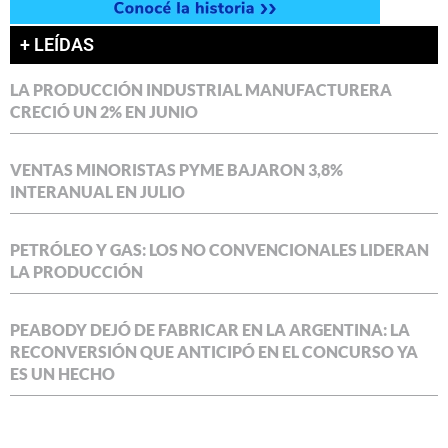
+ LEÍDAS
LA PRODUCCIÓN INDUSTRIAL MANUFACTURERA
CRECIÓ UN 2% EN JUNIO
VENTAS MINORISTAS PYME BAJARON 3,8%
INTERANUAL EN JULIO
PETRÓLEO Y GAS: LOS NO CONVENCIONALES LIDERAN
LA PRODUCCIÓN
PEABODY DEJÓ DE FABRICAR EN LA ARGENTINA: LA
RECONVERSIÓN QUE ANTICIPÓ EN EL CONCURSO YA
ES UN HECHO