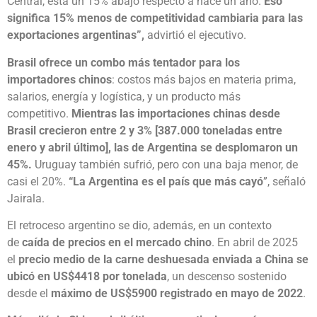
Central, está un 15% abajo respecto a hace un año.
Eso
significa 15% menos de competitividad cambiaria para las
exportaciones argentinas”,
advirtió el ejecutivo.
Brasil ofrece un combo más tentador para los
importadores chinos
: costos más bajos en materia prima,
salarios, energía y logística, y un producto más
competitivo.
Mientras las importaciones chinas desde
Brasil crecieron entre 2 y 3% [387.000 toneladas entre
enero y abril último], las de Argentina se desplomaron un
45%.
Uruguay también sufrió, pero con una baja menor, de
casi el 20%.
“La
Argentina es el país que más cayó
”, señaló
Jairala.
El retroceso argentino se dio, además, en un contexto
de
caída de precios en el mercado chino
. En abril de 2025
el
precio medio de la carne deshuesada enviada a China se
ubicó en US$4418 por tonelada
, un descenso sostenido
desde el
máximo de US$5900 registrado en mayo de 2022
.