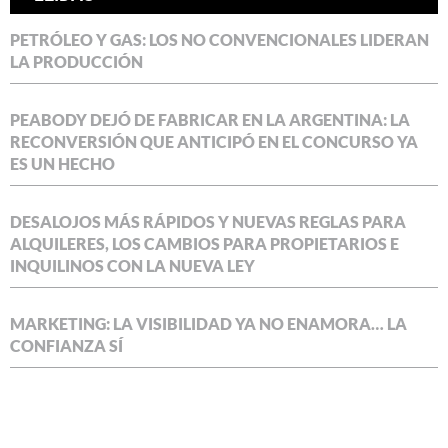
PETRÓLEO Y GAS: LOS NO CONVENCIONALES LIDERAN
LA PRODUCCIÓN
PEABODY DEJÓ DE FABRICAR EN LA ARGENTINA: LA
RECONVERSIÓN QUE ANTICIPÓ EN EL CONCURSO YA
ES UN HECHO
DESALOJOS MÁS RÁPIDOS Y NUEVAS REGLAS PARA
ALQUILERES, LOS CAMBIOS PARA PROPIETARIOS E
INQUILINOS CON LA NUEVA LEY
MARKETING: LA VISIBILIDAD YA NO ENAMORA… LA
CONFIANZA SÍ