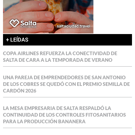
+ LEÍDAS
COPA AIRLINES REFUERZA LA CONECTIVIDAD DE
SALTA DE CARA A LA TEMPORADA DE VERANO
UNA PAREJA DE EMPRENDEDORES DE SAN ANTONIO
DE LOS COBRES SE QUEDÓ CON EL PREMIO SEMILLA DE
CARDÓN 2026
LA MESA EMPRESARIA DE SALTA RESPALDÓ LA
CONTINUIDAD DE LOS CONTROLES FITOSANITARIOS
PARA LA PRODUCCIÓN BANANERA