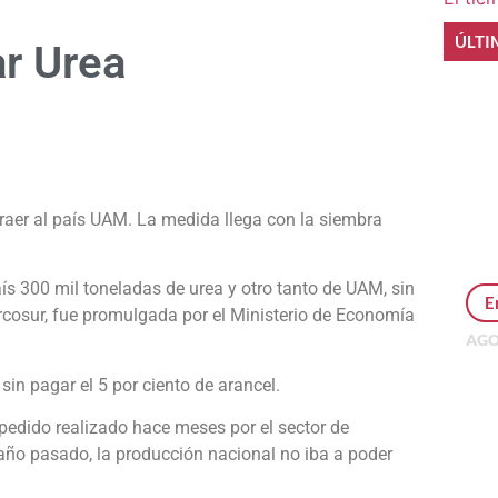
ÚLTI
ar Urea
e
raer al país UAM. La medida llega con la siembra
aís 300 mil toneladas de urea y otro tanto de UAM, sin
E
rcosur, fue promulgada por el Ministerio de Economía
AGO
Per
 sin pagar el 5 por ciento de arancel.
MEP
inv
pedido realizado hace meses por el sector de
 año pasado, la producción nacional no iba a poder