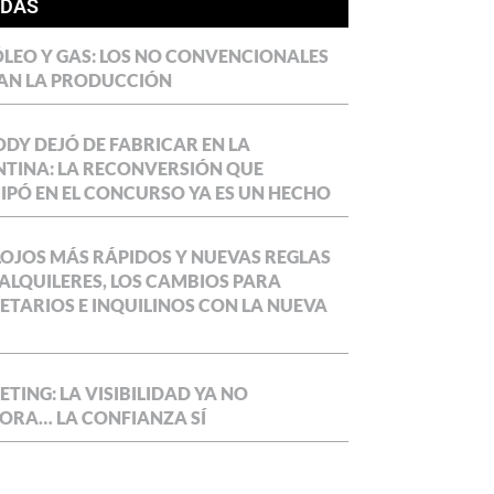
ÍDAS
LEO Y GAS: LOS NO CONVENCIONALES
AN LA PRODUCCIÓN
DY DEJÓ DE FABRICAR EN LA
TINA: LA RECONVERSIÓN QUE
IPÓ EN EL CONCURSO YA ES UN HECHO
OJOS MÁS RÁPIDOS Y NUEVAS REGLAS
ALQUILERES, LOS CAMBIOS PARA
ETARIOS E INQUILINOS CON LA NUEVA
TING: LA VISIBILIDAD YA NO
ORA… LA CONFIANZA SÍ