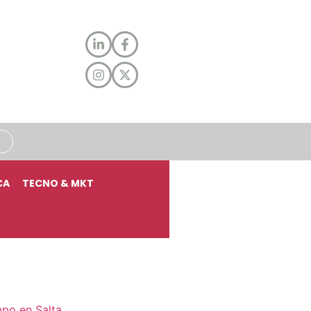
CA
TECNO & MKT
mpo en Salta