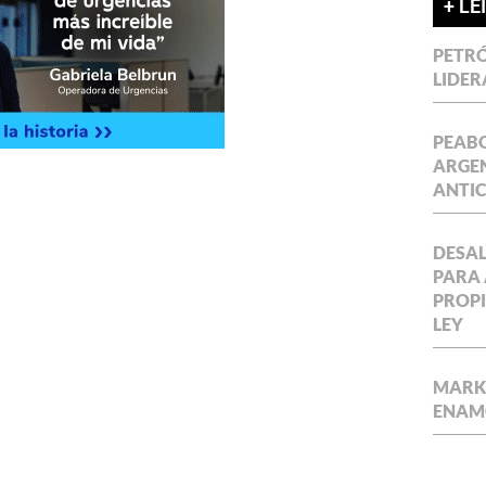
+ LE
PETRÓ
LIDER
PEABO
ARGEN
ANTIC
DESAL
PARA 
PROPI
LEY
MARKE
ENAM