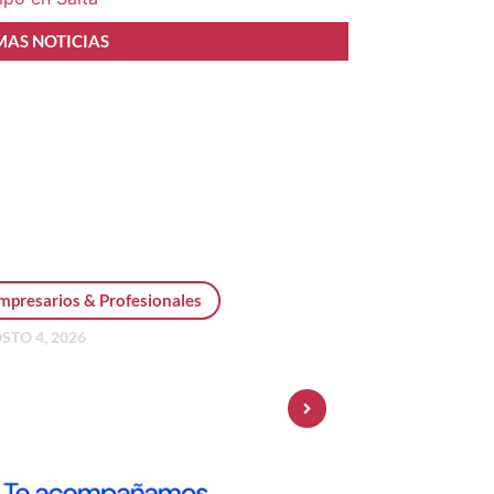
MAS NOTICIAS
mpresarios & Profesionales
STO 4, 2026
sonal Pay incorpora dólar
 y amplía su oferta de
ersiones