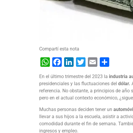
Compartí esta nota
WhatsApp
Facebook
LinkedIn
Twitter
Email
Shar
En el último trimestre del 2023 la
industria 
presidenciales y las fluctuaciones del
dólar.
A
referencia. No obstante, a principios de año
pero en el actual contexto económico, ¿sigue
Muchas personas deciden tener un
automóvil
llevar a sus hijos a la escuela, asistir a act
comodidad durante el fin de semana. También
ingresos y empleo.