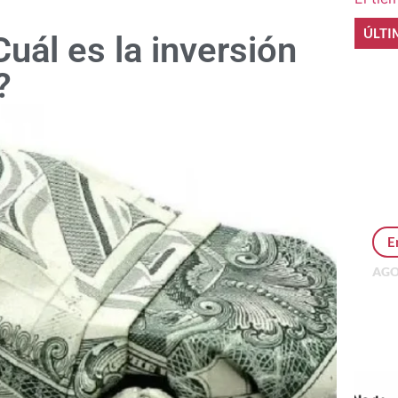
ÚLTI
Cuál es la inversión
?
E
AGO
Per
MEP
inv