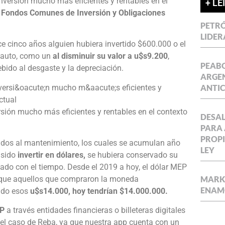
 inversión mucho más eficientes y rentables en el
+ LE
 Fondos Comunes de Inversión y Obligaciones
PETRÓ
LIDER
ace cinco años alguien hubiera invertido $600.000 o el
 auto, como un
al disminuir su valor a u$s9.200
,
PEABO
ebido al desgaste y la depreciación.
ARGEN
ANTIC
ersión mucho más eficientes y rentables en el contexto
DESAL
PARA 
PROPI
dos al mantenimiento, los cuales se acumulan año
LEY
a sido
invertir en dólares,
se hubiera conservado su
ado con el tiempo. Desde el 2019 a hoy, el dólar MEP
a que aquellos que compraron la moneda
MARKE
ENAM
ado esos
u$s14.000, hoy tendrían $14.000.000.
EP
a través entidades financieras o billeteras digitales
 el caso de Reba, ya que nuestra app cuenta con un