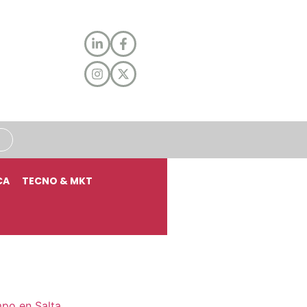
CA
TECNO & MKT
mpo en Salta