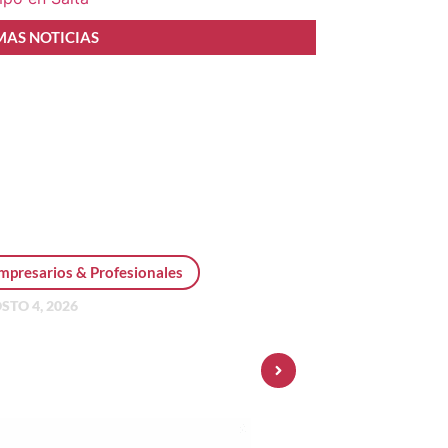
MAS NOTICIAS
mpresarios & Profesionales
STO 4, 2026
sonal Pay incorpora dólar
 y amplía su oferta de
ersiones