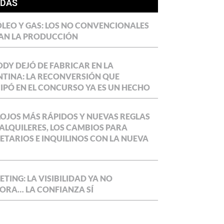
ÍDAS
LEO Y GAS: LOS NO CONVENCIONALES
AN LA PRODUCCIÓN
DY DEJÓ DE FABRICAR EN LA
TINA: LA RECONVERSIÓN QUE
IPÓ EN EL CONCURSO YA ES UN HECHO
OJOS MÁS RÁPIDOS Y NUEVAS REGLAS
ALQUILERES, LOS CAMBIOS PARA
ETARIOS E INQUILINOS CON LA NUEVA
TING: LA VISIBILIDAD YA NO
ORA… LA CONFIANZA SÍ