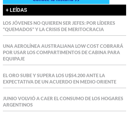
+ LEÍDAS
LOS JÓVENES NO QUIEREN SER JEFES: POR LÍDERES
“QUEMADOS” Y LA CRISIS DE MERITOCRACIA
UNA AEROLÍNEA AUSTRALIANA LOW COST COBRARÁ
POR USAR LOS COMPARTIMENTOS DE CABINA PARA
EQUIPAJE
EL ORO SUBE Y SUPERA LOS U$S4.200 ANTE LA
EXPECTATIVA DE UN ACUERDO EN MEDIO ORIENTE
JUNIO VOLVIÓ A CAER EL CONSUMO DE LOS HOGARES
ARGENTINOS