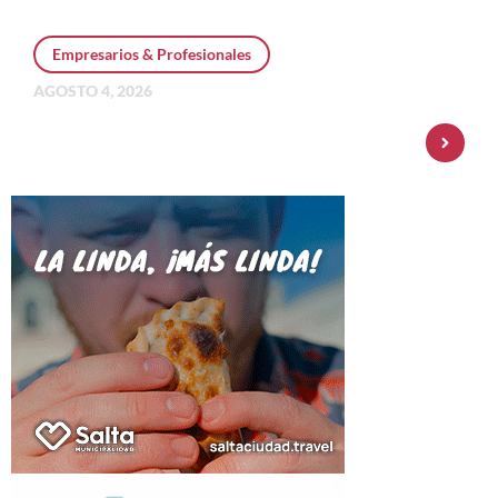
Empresarios & Profesionales
AGOSTO 4, 2026
Personal Pay incorpora dólar MEP y
amplía su oferta de inversiones