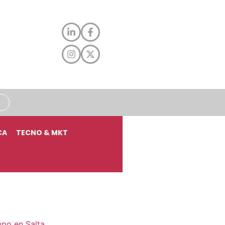
CA
TECNO & MKT
mpo en Salta