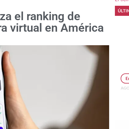
ÚLTI
za el ranking de
ra virtual en América
E
AGO
Per
MEP
inv