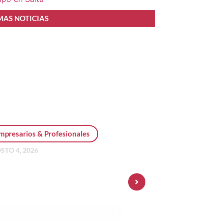
MAS NOTICIAS
mpresarios & Profesionales
STO 4, 2026
sonal Pay incorpora dólar
 y amplía su oferta de
ersiones