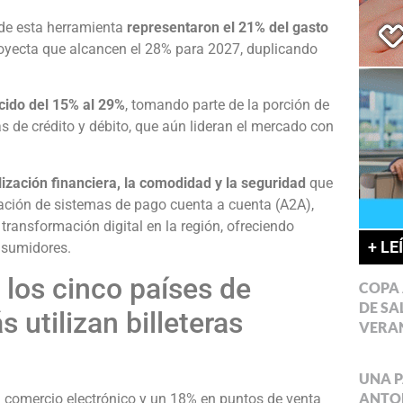
 de esta herramienta
representaron el 21% del gasto
oyecta que alcancen el 28% para 2027, duplicando
cido del 15% al 29%
, tomando parte de la porción de
s de crédito y débito, que aún lideran el mercado con
alización financiera, la comodidad y la seguridad
que
ación de sistemas de pago cuenta a cuenta (A2A),
transformación digital en la región, ofreciendo
+ LE
onsumidores.
 los cinco países de
COPA 
DE SA
 utilizan billeteras
VERA
UNA P
ANTON
l comercio electrónico y un 18% en puntos de venta