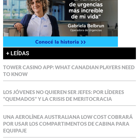
+ LEÍDAS
TOWER CASINO APP: WHAT CANADIAN PLAYERS NEED
TO KNOW
LOS JÓVENES NO QUIEREN SER JEFES: POR LÍDERES
“QUEMADOS” Y LA CRISIS DE MERITOCRACIA
UNA AEROLÍNEA AUSTRALIANA LOW COST COBRARÁ
POR USAR LOS COMPARTIMENTOS DE CABINA PARA
EQUIPAJE