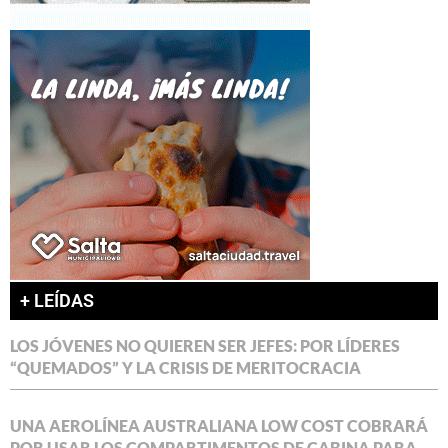
+ LEÍDAS
LOS JÓVENES NO QUIEREN SER JEFES: POR LÍDERES
“QUEMADOS” Y LA CRISIS DE MERITOCRACIA
UNA AEROLÍNEA AUSTRALIANA LOW COST COBRARÁ
POR USAR LOS COMPARTIMENTOS DE CABINA PARA