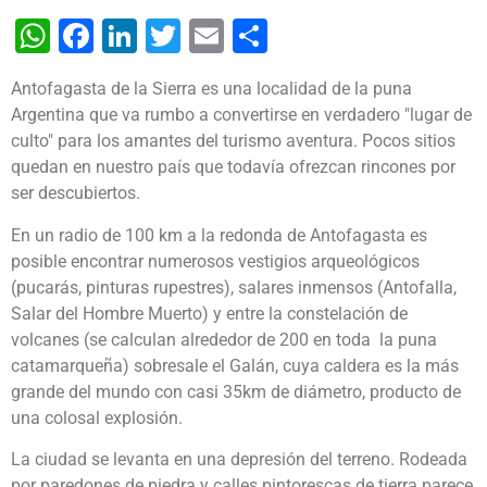
WhatsApp
Facebook
LinkedIn
Twitter
Email
Share
Antofagasta de la Sierra es una localidad de la puna
Argentina que va rumbo a convertirse en verdadero "lugar de
culto" para los amantes del turismo aventura. Pocos sitios
quedan en nuestro país que todavía ofrezcan rincones por
ser descubiertos.
En un radio de 100 km a la redonda de Antofagasta es
posible encontrar numerosos vestigios arqueológicos
(pucarás, pinturas rupestres), salares inmensos (Antofalla,
Salar del Hombre Muerto) y entre la constelación de
volcanes (se calculan alrededor de 200 en toda la puna
catamarqueña) sobresale el Galán, cuya caldera es la más
grande del mundo con casi 35km de diámetro, producto de
una colosal explosión.
La ciudad se levanta en una depresión del terreno. Rodeada
por paredones de piedra y calles pintorescas de tierra parece