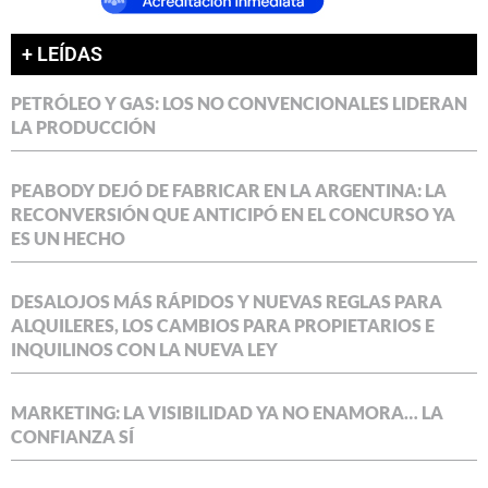
+ LEÍDAS
PETRÓLEO Y GAS: LOS NO CONVENCIONALES LIDERAN
LA PRODUCCIÓN
PEABODY DEJÓ DE FABRICAR EN LA ARGENTINA: LA
RECONVERSIÓN QUE ANTICIPÓ EN EL CONCURSO YA
ES UN HECHO
DESALOJOS MÁS RÁPIDOS Y NUEVAS REGLAS PARA
ALQUILERES, LOS CAMBIOS PARA PROPIETARIOS E
INQUILINOS CON LA NUEVA LEY
MARKETING: LA VISIBILIDAD YA NO ENAMORA… LA
CONFIANZA SÍ