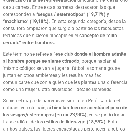
violencia
o
falta de representación
dificultaron el desarrollo
de su carrera. Entre estas barreras, destacaron las que
corresponden a
“sesgos / estereotipos” (19,71%) y
“machismo” (19,18%).
En esta segunda categoría, desde la
consultora ampliaron que surgió a partir de las respuestas
recibidas que hicieron hincapié en el
concepto de “club
cerrado” entre hombres.
Este término se refiere a “
ese club donde el hombre admite
al hombre porque se siente cómodo,
porque hablan el
‘mismo código’: se van a jugar al fútbol, a tomar algo, se
juntan en otros ambientes y les resulta más fácil
comunicarse que con alguien que les plantea una diferencia,
como una mujer u otra diversidad”, detalló Behrends.
Si bien el mapa de barreras es similar en Perú, cambia el
énfasis: en este país,
si bien también se acentúa el peso de
los sesgos/estereotipos (en un 23,98%)
, en segundo lugar
trascendió el de los
estilos de liderazgo (18,55%)
. Entre
ambos países, las líderes encuestadas pertenecen a rubros