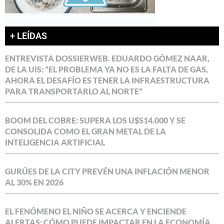
+ LEÍDAS
ENTREVISTA DOSSIERWEB. EDUARDO GÓMEZ NAAR,
DE LA UIS: “EL PROBLEMA YA NO ES LA FALTA DE GAS,
AHORA EL DESAFÍO ES TENER LA INFRAESTRUCTURA
PARA TRANSPORTARLO AL NORTE”
BOOM DEL COBRE: SUPERA LOS U$S14.000 Y SE
CONSOLIDA COMO EL GRAN METAL DE LA
INTELIGENCIA ARTIFICIAL
GURÚES DE LA CITY PREVÉN UNA INFLACIÓN MENOR
AL 30% EN 2026
EL FENÓMENO EL NIÑO SE ACERCA Y ENCIENDE
ALERTAS: CÓMO PUEDE IMPACTAR EN LA ECONOMÍA