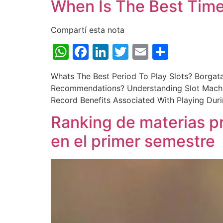
When Is The Best Time 
Compartí esta nota
WhatsApp
Facebook
LinkedIn
Twitter
Email
Share
Whats The Best Period To Play Slots? Borgata
Recommendations? Understanding Slot Machi
Record Benefits Associated With Playing Duri
Ranking de materias pr
en el primer semestre