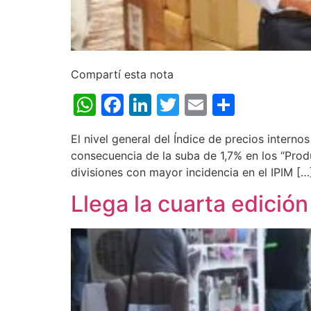
Compartí esta nota
WhatsApp
Facebook
LinkedIn
Twitter
Email
Share
El nivel general del Índice de precios intern
consecuencia de la suba de 1,7% en los “Prod
divisiones con mayor incidencia en el IPIM […
Llega la cuarta edició