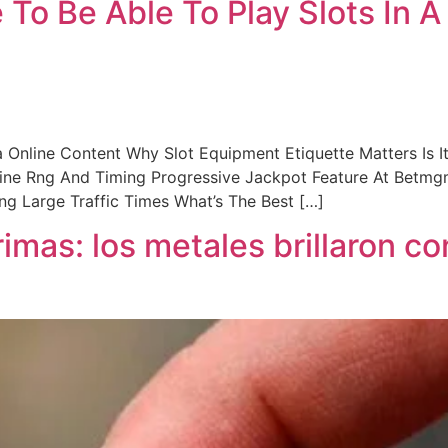
To Be Able To Play Slots In A
 Online Content Why Slot Equipment Etiquette Matters Is I
ne Rng And Timing Progressive Jackpot Feature At Betmg
ng Large Traffic Times What’s The Best […]
imas: los metales brillaron c