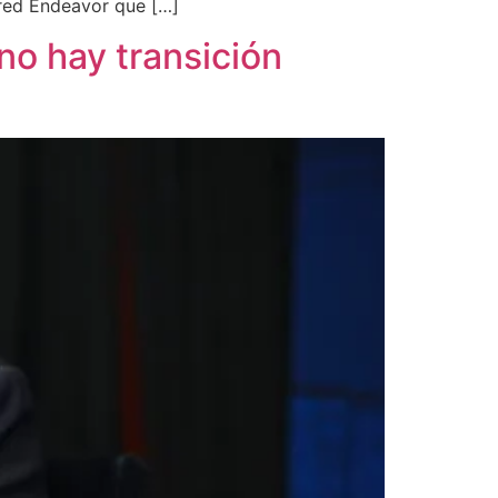
 red Endeavor que […]
no hay transición