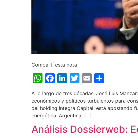
Compartí esta nota
WhatsApp
Facebook
LinkedIn
Twitter
Email
Share
A lo largo de tres décadas, José Luis Manzano
económicos y políticos turbulentos para cons
del holding Integra Capital, está apostando f
energética. Argentina, […]
Análisis Dossierweb: E