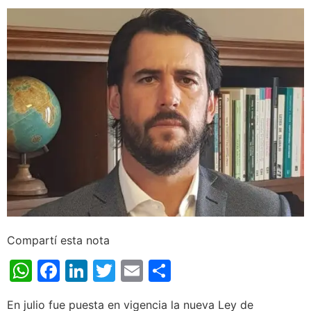
Compartí esta nota
WhatsApp
Facebook
LinkedIn
Twitter
Email
Share
En julio fue puesta en vigencia la nueva Ley de