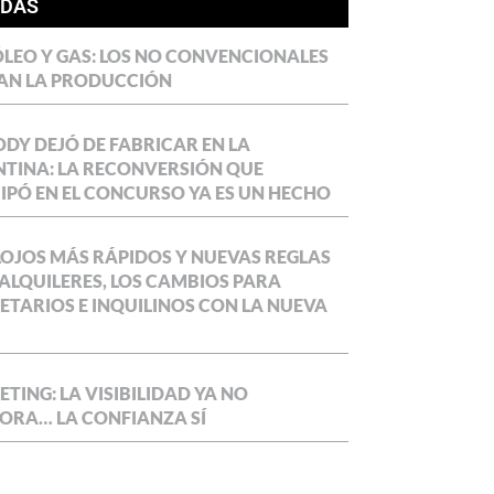
ÍDAS
LEO Y GAS: LOS NO CONVENCIONALES
AN LA PRODUCCIÓN
DY DEJÓ DE FABRICAR EN LA
TINA: LA RECONVERSIÓN QUE
IPÓ EN EL CONCURSO YA ES UN HECHO
OJOS MÁS RÁPIDOS Y NUEVAS REGLAS
ALQUILERES, LOS CAMBIOS PARA
ETARIOS E INQUILINOS CON LA NUEVA
TING: LA VISIBILIDAD YA NO
ORA… LA CONFIANZA SÍ