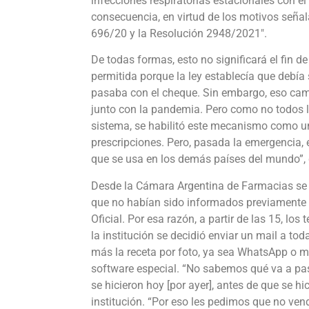
infecciones respiratorias estacionales con el 
consecuencia, en virtud de los motivos señal
696/20 y la Resolución 2948/2021″.
De todas formas, esto no significará el fin d
permitida porque la ley establecía que debía
pasaba con el cheque. Sin embargo, eso cambi
junto con la pandemia. Pero como no todos 
sistema, se habilitó este mecanismo como un
prescripciones. Pero, pasada la emergencia, 
que se usa en los demás países del mundo”, d
Desde la Cámara Argentina de Farmacias se e
que no habían sido informados previamente si
Oficial. Por esa razón, a partir de las 15, l
la institución se decidió enviar un mail a to
más la receta por foto, ya sea WhatsApp o mai
software especial. “No sabemos qué va a pa
se hicieron hoy [por ayer], antes de que se h
institución. “Por eso les pedimos que no ve