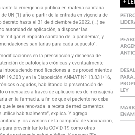
+ LE
Durante la emergencia pública en materia sanitaria
 de UN (1) año a partir de la entrada en vigencia de
PETRÓ
LIDER
 decreto hasta el 31 de diciembre de 2022, (…) se
mo autoridad de aplicación, a disponer las
e mitigar el impacto sanitario de la pandemia”, y
PEABO
omendaciones sanitarias para cada supuesto”.
ARGEN
ANTIC
 modificaciones en la prescripción y dispensa de
atención de patologías crónicas y eventualmente
a introduciendo modificaciones a los procedimientos
DESAL
PARA 
, Nº 19.303 y en la Disposición ANMAT Nº 13.831/16,
PROPI
rónicos o agudos, habilitando la presentación de
LEY
to o mensajes a través de aplicaciones de mensajería
arla en la farmacia, a fin de que el paciente no deba
ra que le sea renovada la receta de medicamentos
MARKE
utilice habitualmente”, explica. Y agrega:
ENAM
sanitaria y los avances de la campaña de vacunación,
s para prevenir tanto la COVID-19 como otras