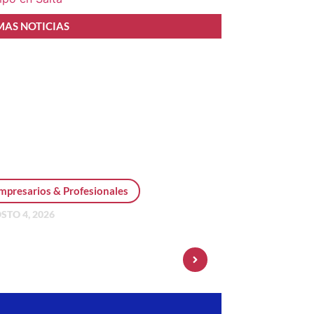
MAS NOTICIAS
mpresarios & Profesionales
STO 4, 2026
sonal Pay incorpora dólar
 y amplía su oferta de
ersiones