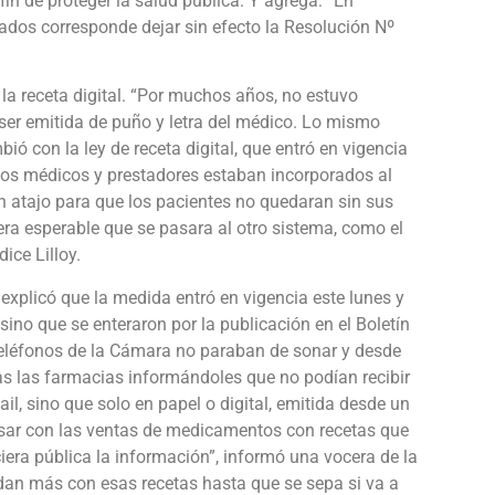
fin de proteger la salud pública. Y agrega: “En
ados corresponde dejar sin efecto la Resolución Nº
e la receta digital. “Por muchos años, no estuvo
 ser emitida de puño y letra del médico. Lo mismo
ó con la ley de receta digital, que entró en vigencia
los médicos y prestadores estaban incorporados al
 atajo para que los pacientes no quedaran sin sus
era esperable que se pasara al otro sistema, como el
ice Lilloy.
xplicó que la medida entró en vigencia este lunes y
no que se enteraron por la publicación en el Boletín
os teléfonos de la Cámara no paraban de sonar y desde
das las farmacias informándoles que no podían recibir
l, sino que solo en papel o digital, emitida desde un
sar con las ventas de medicamentos con recetas que
iciera pública la información”, informó una vocera de la
ndan más con esas recetas hasta que se sepa si va a