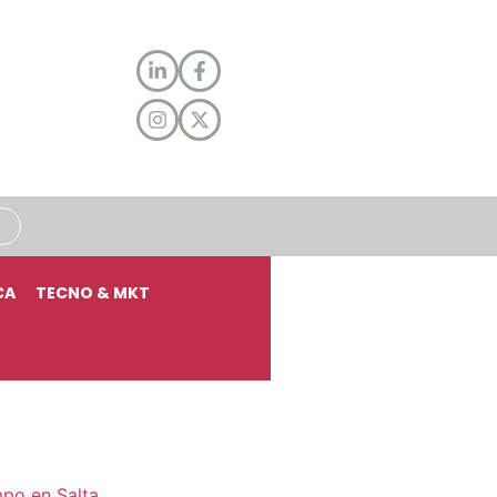
CA
TECNO & MKT
mpo en Salta