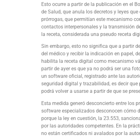
Esto ocurre a partir de la publicación en el B
de Salud, que anula los decretos y leyes que
prórrogas, que permitían este mecanismo com
contactos interpersonales y la transmisión de 
la receta, considerada una pseudo receta digit
Sin embargo, esto no significa que a partir d
del médico y recibir la indicación en papel, d
habilita la receta digital como mecanismo vá
partir de ayer es que ya no podrá ser una foto
un software oficial, registrado ante las aut
seguridad digital y trazabilidad, es decir qu
podrá volver a usarse a partir de que se pre
Esta medida generó desconcierto entre los p
software especializados desconocen cómo deben
porque la ley en cuestión, la 23.553, sanci
por las autoridades competentes. En la prácti
no están certificados ni avalados por la autor