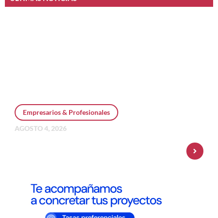
Empresarios & Profesionales
AGOSTO 4, 2026
Personal Pay incorpora dólar MEP y
amplía su oferta de inversiones