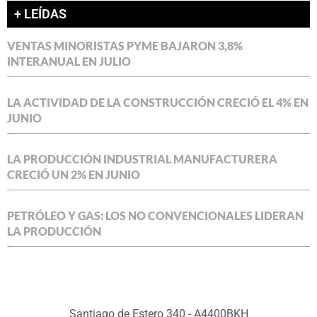
+ LEÍDAS
VENTAS MINORISTAS PYME BAJARON 3,8%
INTERANUAL EN JULIO
LA ACTIVIDAD DE LA CONSTRUCCIÓN CRECIÓ EL 4% EN
JUNIO
LA PRODUCCIÓN INDUSTRIAL MANUFACTURERA
CRECIÓ UN 2% EN JUNIO
PETRÓLEO Y GAS: LOS NO CONVENCIONALES LIDERAN
LA PRODUCCIÓN
Santiago de Estero 340 - A4400BKH