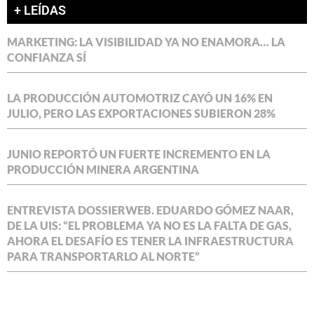
+ LEÍDAS
MARKETING: LA VISIBILIDAD YA NO ENAMORA… LA
CONFIANZA SÍ
LA PRODUCCIÓN AUTOMOTRIZ CAYÓ UN 16% EN
JULIO, PERO LAS EXPORTACIONES SUBIERON 28%
JUNIO REPORTÓ UN FUERTE INCREMENTO EN LA
PRODUCCIÓN MINERA ARGENTINA
ENTREVISTA DOSSIERWEB. EDUARDO GÓMEZ NAAR,
DE LA UIS: “EL PROBLEMA YA NO ES LA FALTA DE GAS,
AHORA EL DESAFÍO ES TENER LA INFRAESTRUCTURA
PARA TRANSPORTARLO AL NORTE”