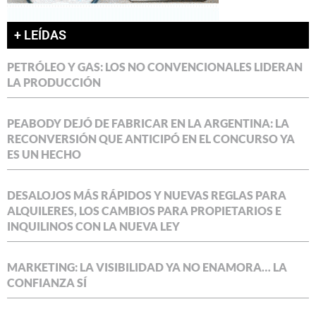
+ LEÍDAS
PETRÓLEO Y GAS: LOS NO CONVENCIONALES LIDERAN
LA PRODUCCIÓN
PEABODY DEJÓ DE FABRICAR EN LA ARGENTINA: LA
RECONVERSIÓN QUE ANTICIPÓ EN EL CONCURSO YA
ES UN HECHO
DESALOJOS MÁS RÁPIDOS Y NUEVAS REGLAS PARA
ALQUILERES, LOS CAMBIOS PARA PROPIETARIOS E
INQUILINOS CON LA NUEVA LEY
MARKETING: LA VISIBILIDAD YA NO ENAMORA… LA
CONFIANZA SÍ