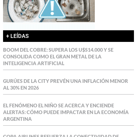
+ LEÍDAS
BOOM DEL COBRE: SUPERA LOS U$S14.000 Y SE
CONSOLIDA COMO EL GRAN METAL DE LA
INTELIGENCIA ARTIFICIAL
GURÚES DE LA CITY PREVÉN UNA INFLACIÓN MENOR
AL 30% EN 2026
EL FENÓMENO EL NIÑO SE ACERCA Y ENCIENDE
ALERTAS: CÓMO PUEDE IMPACTAR EN LA ECONOMÍA
ARGENTINA
COPA AIRLINES REFUERZA LA CONECTIVIDAD DE