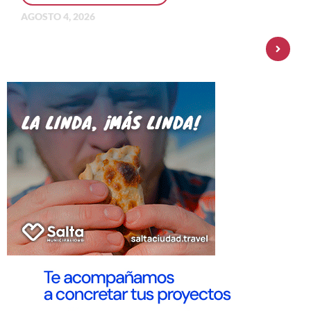
AGOSTO 4, 2026
Personal Pay incorpora dólar MEP y
amplía su oferta de inversiones