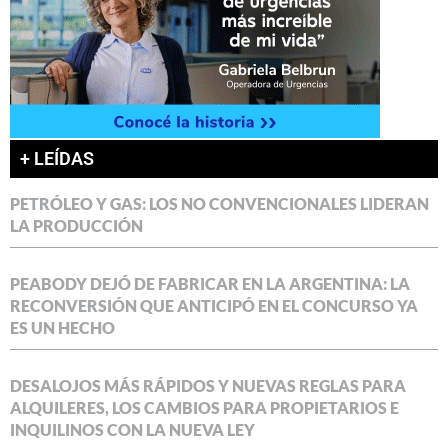
+ LEÍDAS
PETRÓLEO Y GAS: LOS NO CONVENCIONALES LIDERAN
LA PRODUCCIÓN
PEABODY DEJÓ DE FABRICAR EN LA ARGENTINA: LA
RECONVERSIÓN QUE ANTICIPÓ EN EL CONCURSO YA
ES UN HECHO
DESALOJOS MÁS RÁPIDOS Y NUEVAS REGLAS PARA
ALQUILERES, LOS CAMBIOS PARA PROPIETARIOS E
INQUILINOS CON LA NUEVA LEY