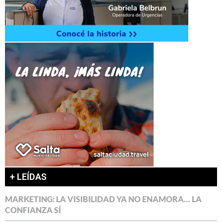
+ LEÍDAS
MARKETING: LA VISIBILIDAD YA NO ENAMORA… LA
CONFIANZA SÍ