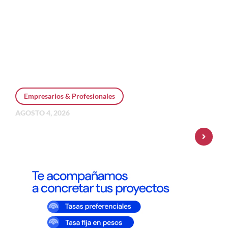
Empresarios & Profesionales
AGOSTO 4, 2026
Personal Pay incorpora dólar MEP y
amplía su oferta de inversiones