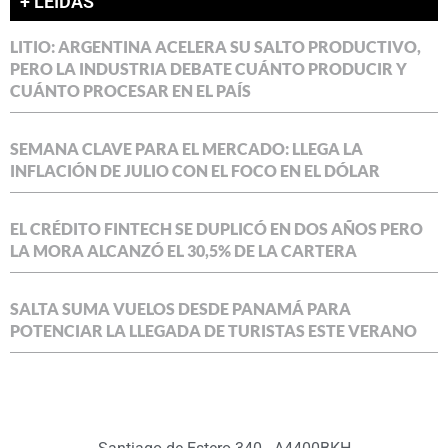
+ LEÍDAS
LITIO: ARGENTINA ACELERA SU SALTO PRODUCTIVO,
PERO LA INDUSTRIA DEBATE CUÁNTO PRODUCIR Y
CUÁNTO PROCESAR EN EL PAÍS
SEMANA CLAVE PARA EL MERCADO: LLEGA LA
INFLACIÓN DE JULIO CON EL FOCO EN EL DÓLAR
EL CRÉDITO FINTECH SE DUPLICÓ EN DOS AÑOS PERO
LA MORA ALCANZÓ EL 30,5% DE LA CARTERA
SALTA SUMA VUELOS DESDE PANAMÁ PARA
POTENCIAR LA LLEGADA DE TURISTAS ESTE VERANO