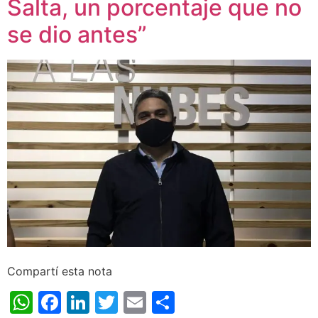
Salta, un porcentaje que no
se dio antes”
Compartí esta nota
WhatsApp
Facebook
LinkedIn
Twitter
Email
Share