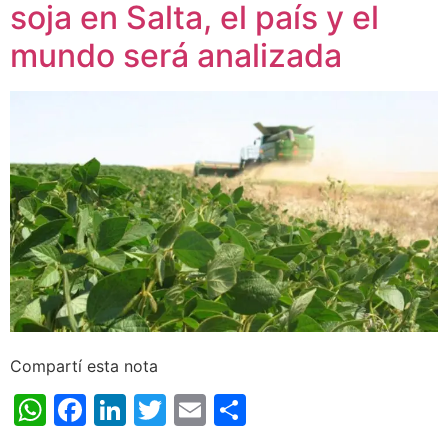
soja en Salta, el país y el
mundo será analizada
Compartí esta nota
WhatsApp
Facebook
LinkedIn
Twitter
Email
Share