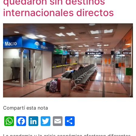
quedaron sin destinos
internacionales directos
Compartí esta nota
WhatsApp
Facebook
LinkedIn
Twitter
Email
Share
La pandemia y la crisis económica afectaron diferentes