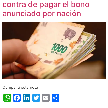
contra de pagar el bono
anunciado por nación
Compartí esta nota
WhatsApp
Facebook
LinkedIn
Twitter
Email
Share