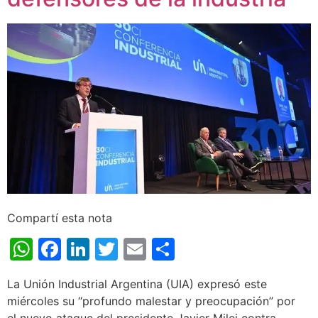
Compartí esta nota
WhatsApp
Facebook
LinkedIn
Twitter
Email
Share
La Unión Industrial Argentina (UIA) expresó este
miércoles su “profundo malestar y preocupación” por
el nuevo ataque del presidente Javier Milei contra