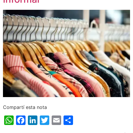
Compartí esta nota
WhatsApp
Facebook
LinkedIn
Twitter
Email
Share