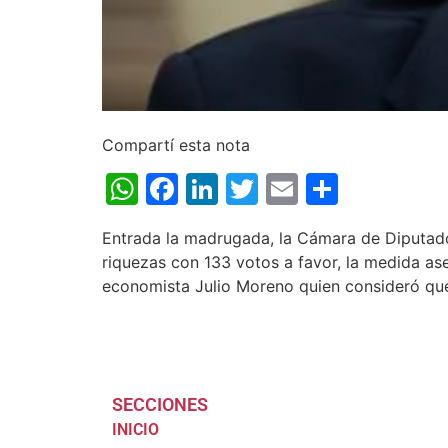
Compartí esta nota
WhatsApp
Facebook
LinkedIn
Twitter
Email
Share
Entrada la madrugada, la Cámara de Diputad
riquezas con 133 votos a favor, la medida as
economista Julio Moreno quien consideró que
SECCIONES
INICIO