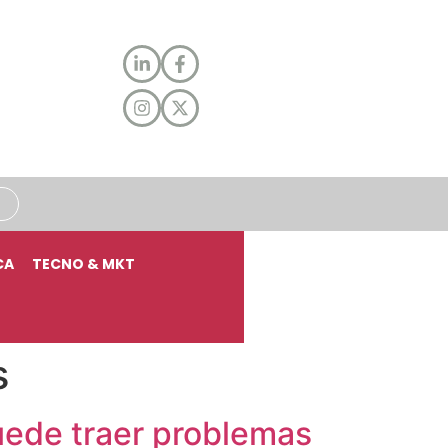
CA
TECNO & MKT
s
puede traer problemas