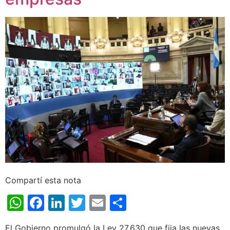
Compartí esta nota
WhatsApp
Facebook
LinkedIn
Twitter
Email
Share
El Gobierno promulgó la Ley 27.630 que fija las nuevas