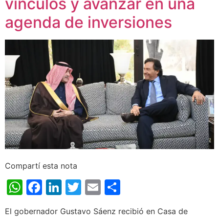
vínculos y avanzar en una
agenda de inversiones
Compartí esta nota
WhatsApp
Facebook
LinkedIn
Twitter
Email
Share
El gobernador Gustavo Sáenz recibió en Casa de