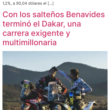
1,2%, a 90,04 dólares el […]
Con los salteños Benavides
terminó el Dakar, una
carrera exigente y
multimillonaria