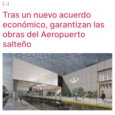
[…]
Tras un nuevo acuerdo
económico, garantizan las
obras del Aeropuerto
salteño