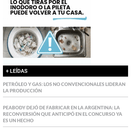
+ LEÍDAS
PETRÓLEO Y GAS: LOS NO CONVENCIONALES LIDERAN
LA PRODUCCIÓN
PEABODY DEJÓ DE FABRICAR EN LA ARGENTINA: LA
RECONVERSIÓN QUE ANTICIPÓ EN EL CONCURSO YA
ES UN HECHO