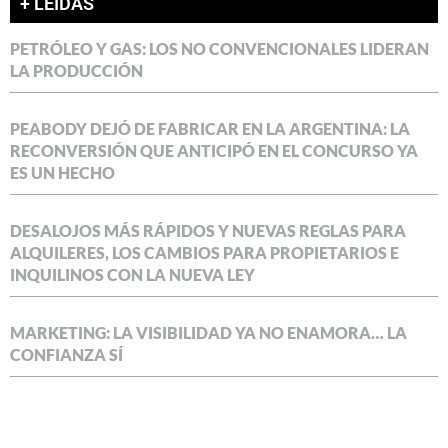
+ LEÍDAS
PETRÓLEO Y GAS: LOS NO CONVENCIONALES LIDERAN
LA PRODUCCIÓN
PEABODY DEJÓ DE FABRICAR EN LA ARGENTINA: LA
RECONVERSIÓN QUE ANTICIPÓ EN EL CONCURSO YA
ES UN HECHO
DESALOJOS MÁS RÁPIDOS Y NUEVAS REGLAS PARA
ALQUILERES, LOS CAMBIOS PARA PROPIETARIOS E
INQUILINOS CON LA NUEVA LEY
MARKETING: LA VISIBILIDAD YA NO ENAMORA… LA
CONFIANZA SÍ