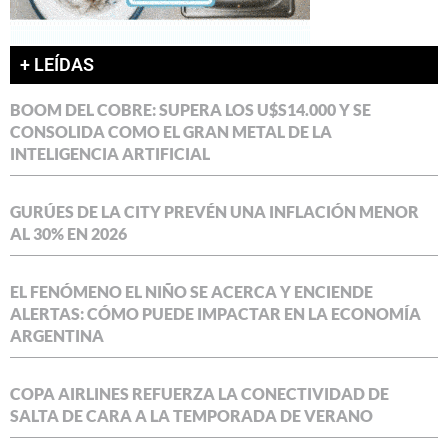
+ LEÍDAS
BOOM DEL COBRE: SUPERA LOS U$S14.000 Y SE
CONSOLIDA COMO EL GRAN METAL DE LA
INTELIGENCIA ARTIFICIAL
GURÚES DE LA CITY PREVÉN UNA INFLACIÓN MENOR
AL 30% EN 2026
EL FENÓMENO EL NIÑO SE ACERCA Y ENCIENDE
ALERTAS: CÓMO PUEDE IMPACTAR EN LA ECONOMÍA
ARGENTINA
COPA AIRLINES REFUERZA LA CONECTIVIDAD DE
SALTA DE CARA A LA TEMPORADA DE VERANO