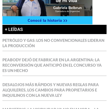
+ LEÍDAS
PETRÓLEO Y GAS: LOS NO CONVENCIONALES LIDERAN
LA PRODUCCIÓN
PEABODY DEJÓ DE FABRICAR EN LA ARGENTINA: LA
RECONVERSIÓN QUE ANTICIPÓ EN EL CONCURSO YA
ES UN HECHO
DESALOJOS MÁS RÁPIDOS Y NUEVAS REGLAS PARA
ALQUILERES, LOS CAMBIOS PARA PROPIETARIOS E
INQUILINOS CON LA NUEVA LEY