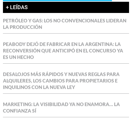
+ LEÍDAS
PETRÓLEO Y GAS: LOS NO CONVENCIONALES LIDERAN
LA PRODUCCIÓN
PEABODY DEJÓ DE FABRICAR EN LA ARGENTINA: LA
RECONVERSIÓN QUE ANTICIPÓ EN EL CONCURSO YA
ES UN HECHO
DESALOJOS MÁS RÁPIDOS Y NUEVAS REGLAS PARA
ALQUILERES, LOS CAMBIOS PARA PROPIETARIOS E
INQUILINOS CON LA NUEVA LEY
MARKETING: LA VISIBILIDAD YA NO ENAMORA… LA
CONFIANZA SÍ